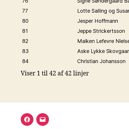
76
Signe Søndergaard B
77
Lotte Salling og Sus
80
Jesper Hoffmann
81
Jeppe Strickertsson
82
Maiken Lefevre Niels
83
Aske Lykke Skovgaa
84
Christian Johansson
Viser 1 til 42 af 42 linjer
Facebook
E-