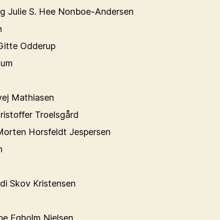
g Julie S. Hee Nonboe-Andersen
n
Gitte Odderup
aum
vej Mathiasen
istoffer Troelsgård
orten Horsfeldt Jespersen
n
di Skov Kristensen
pe Egholm Nielsen