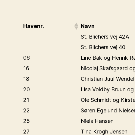
Havenr.
Navn
St. Blichers vej 42A
St. Blichers vej 40
06
Line Bak og Henrik 
16
Nicolaj Skafsgaard o
18
Christian Juul Wendel
20
Lisa Voldby Bruun og
21
Ole Schmidt og Kirst
22
Søren Egelund Nielse
25
Niels Hansen
27
Tina Krogh Jensen