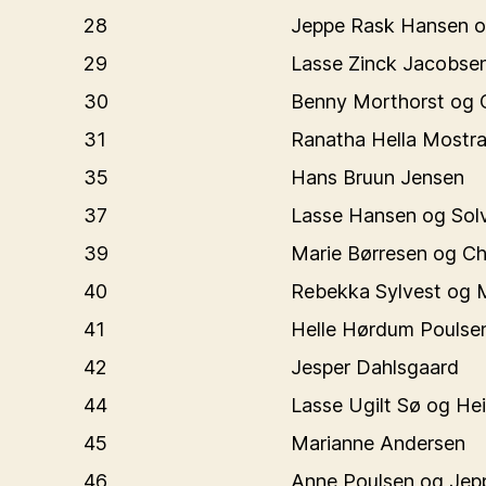
28
Jeppe Rask Hansen o
29
Lasse Zinck Jacobse
30
Benny Morthorst og 
31
Ranatha Hella Mostr
35
Hans Bruun Jensen
37
Lasse Hansen og Sol
39
Marie Børresen og Chr
40
Rebekka Sylvest og M
41
Helle Hørdum Poulse
42
Jesper Dahlsgaard
44
Lasse Ugilt Sø og Hei
45
Marianne Andersen
46
Anne Poulsen og Jep