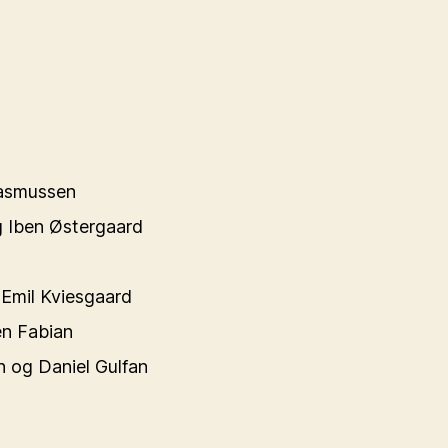
Rasmussen
g Iben Østergaard
 Emil Kviesgaard
en Fabian
n og Daniel Gulfan