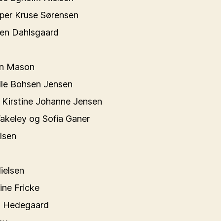
per Kruse Sørensen
gen Dahlsgaard
in Mason
lle Bohsen Jensen
Kirstine Johanne Jensen
akeley og Sofia Ganer
lsen
ielsen
ne Fricke
t Hedegaard