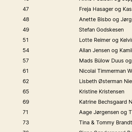
47
Freja Hasager og Kas
48
Anette Bisbo og Jør
49
Stefan Godskesen
51
Lotte Reimer og Kelv
54
Allan Jensen og Kami
57
Mads Bülow Duus og 
61
Nicolai Timmerman W
62
Lisbeth Østerman Nie
65
Kristine Kristensen
69
Katrine Bechsgaard N
71
Aage Jørgensen og Ti
73
Tina & Tommy Brand