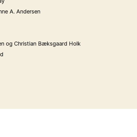
ay
anne A. Andersen
en og Christian Bæksgaard Holk
rd