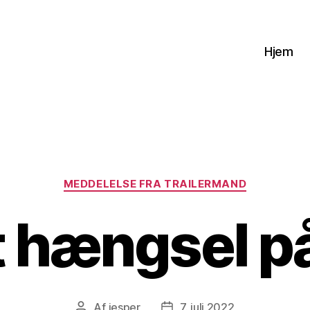
Hjem
Kategorier
MEDDELELSE FRA TRAILERMAND
 hængsel p
Af
jesper
7. juli 2022
Indlægsforfatter
Indlægsdato