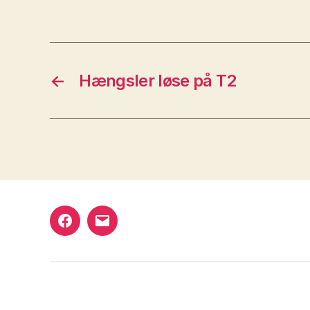
←
Hængsler løse på T2
Facebook
E-
mail