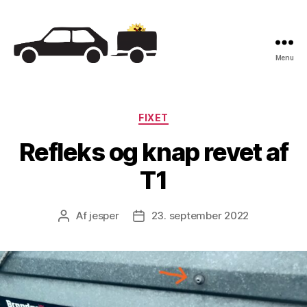
Menu
Trailerklubben
Kategorier
FIXET
Refleks og knap revet af
T1
Af
jesper
23. september 2022
Indlægsforfatter
Indlægsdato