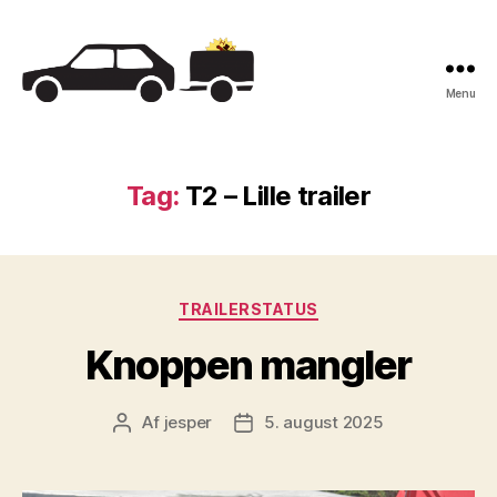
Menu
Trailerklubben
Tag:
T2 – Lille trailer
Kategorier
TRAILERSTATUS
Knoppen mangler
Af
jesper
5. august 2025
Indlægsforfatter
Indlægsdato