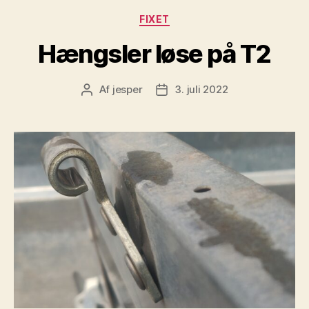
Kategorier
FIXET
Hængsler løse på T2
Af
jesper
3. juli 2022
Indlægsforfatter
Indlægsdato